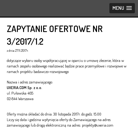
MENU
ZAPYTANIE OFERTOWE NR
3/2017/1.2
z dnia 27.11.2017r.
dotyczące wyboru osoby współpracującej w oparciu o umowę zlecenie, która w
ramach zespołu osobowego realizować będzie prace przemysłowe i rozwojowe w
ramach projektu badawczo-rozwojowego
Nazwa i adres zamawiającego:
UXERIA.COM Sp. z o.o.
ul. Puławska 465
02-844 Warszawa
Oferty można składać do dnia. 30 listopada 2017r. do godz. 15.00
Liczy się data i godzina wpłynięcia oferty do Zamawiającego na adres
zamawiającego lub drogą elektroniczną na adres: projekty@uxeria.com