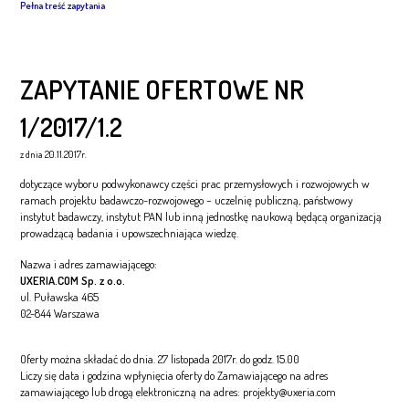
Pełna treść zapytania
ZAPYTANIE OFERTOWE NR
1/2017/1.2
z dnia 20.11.2017r.
dotyczące wyboru podwykonawcy części prac przemysłowych i rozwojowych w
ramach projektu badawczo-rozwojowego – uczelnię publiczną, państwowy
instytut badawczy, instytut PAN lub inną jednostkę naukową będącą organizacją
prowadzącą badania i upowszechniająca wiedzę.
Nazwa i adres zamawiającego:
UXERIA.COM Sp. z o.o.
ul. Puławska 465
02-844 Warszawa
Oferty można składać do dnia. 27 listopada 2017r. do godz. 15.00
Liczy się data i godzina wpłynięcia oferty do Zamawiającego na adres
zamawiającego lub drogą elektroniczną na adres: projekty@uxeria.com